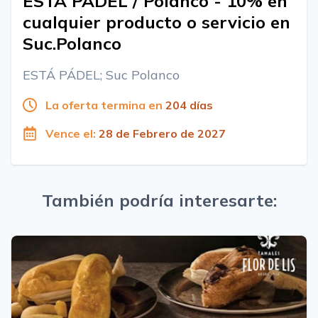
ESTÁ PÁDEL / Polanco - 10% en
cualquier producto o servicio en
Suc.Polanco
ESTÁ PÁDEL; Suc Polanco
La oferta termina en
204 días
Vence el:
28 de Febrero de 2027
También podría interesarte: