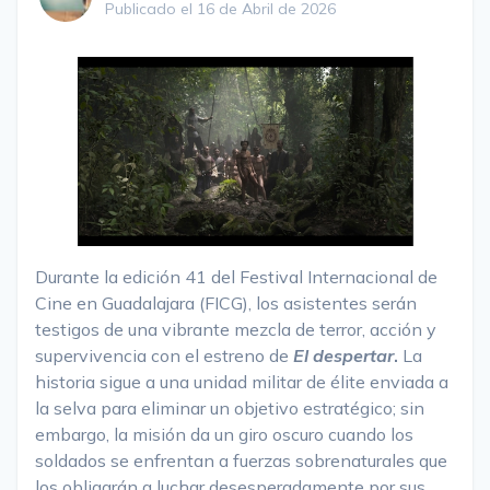
Publicado el 16 de Abril de 2026
Durante la edición 41 del Festival Internacional de
Cine en Guadalajara (FICG), los asistentes serán
testigos de una vibrante mezcla de terror, acción y
supervivencia con el estreno de
El despertar
.
La
historia sigue a una unidad militar de élite enviada a
la selva para eliminar un objetivo estratégico; sin
embargo, la misión da un giro oscuro cuando los
soldados se enfrentan a fuerzas sobrenaturales que
los obligarán a luchar desesperadamente por sus