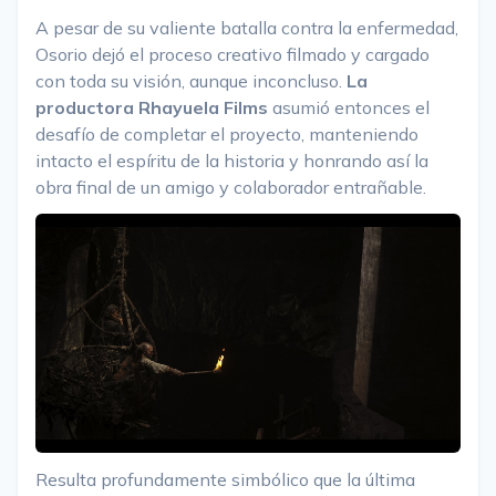
A pesar de su valiente batalla contra la enfermedad,
Osorio dejó el proceso creativo filmado y cargado
con toda su visión, aunque inconcluso.
La
productora Rhayuela Films
asumió entonces el
desafío de completar el proyecto, manteniendo
intacto el espíritu de la historia y honrando así la
obra final de un amigo y colaborador entrañable.
Resulta profundamente simbólico que la última