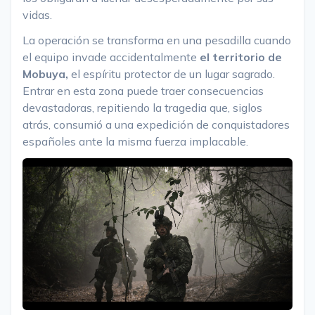
vidas.
La operación se transforma en una pesadilla cuando
el equipo invade accidentalmente
el territorio de
Mobuya,
el espíritu protector de un lugar sagrado.
Entrar en esta zona puede traer consecuencias
devastadoras, repitiendo la tragedia que, siglos
atrás, consumió a una expedición de conquistadores
españoles ante la misma fuerza implacable.