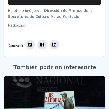
B
oletín e imágenes:
Dirección de Prensa de la
Secretaría de Cultura
. Fotos:
Cortesía
Redacción
Compartir
También podrían interesarte