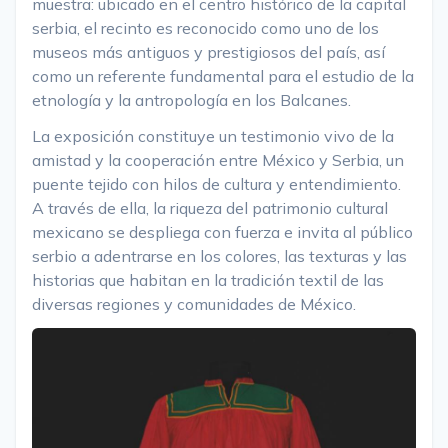
muestra: ubicado en el centro histórico de la capital
serbia, el recinto es reconocido como uno de los
museos más antiguos y prestigiosos del país, así
como un referente fundamental para el estudio de la
etnología y la antropología en los Balcanes.
La exposición constituye un testimonio vivo de la
amistad y la cooperación entre México y Serbia, un
puente tejido con hilos de cultura y entendimiento.
A través de ella, la riqueza del patrimonio cultural
mexicano se despliega con fuerza e invita al público
serbio a adentrarse en los colores, las texturas y las
historias que habitan en la tradición textil de las
diversas regiones y comunidades de México.