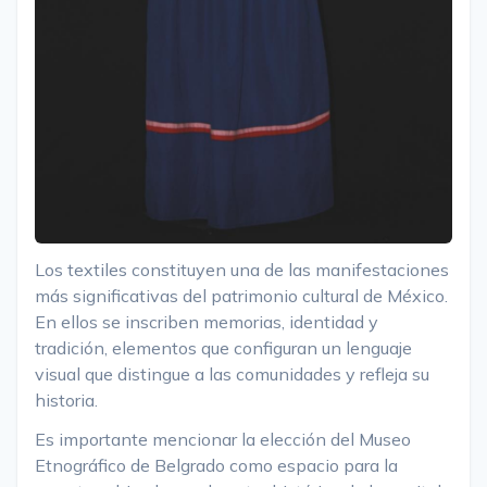
Los textiles constituyen una de las manifestaciones
más significativas del patrimonio cultural de México.
En ellos se inscriben memorias, identidad y
tradición, elementos que configuran un lenguaje
visual que distingue a las comunidades y refleja su
historia.
Es importante mencionar la elección del Museo
Etnográfico de Belgrado como espacio para la