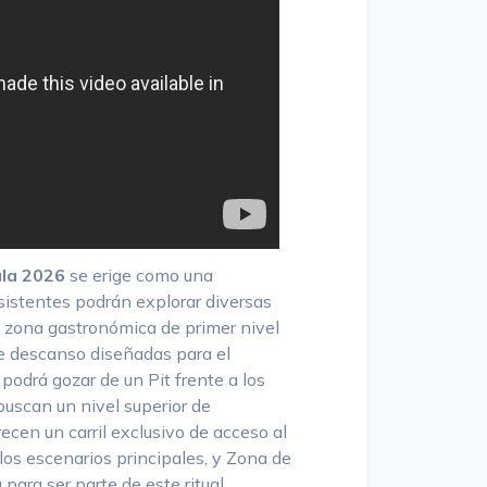
la 2026
se erige como una
sistentes podrán explorar diversas
 zona gastronómica de primer nivel
de descanso diseñadas para el
podrá gozar de un Pit frente a los
buscan un nivel superior de
ecen un carril exclusivo de acceso al
 los escenarios principales, y Zona de
 para ser parte de este ritual