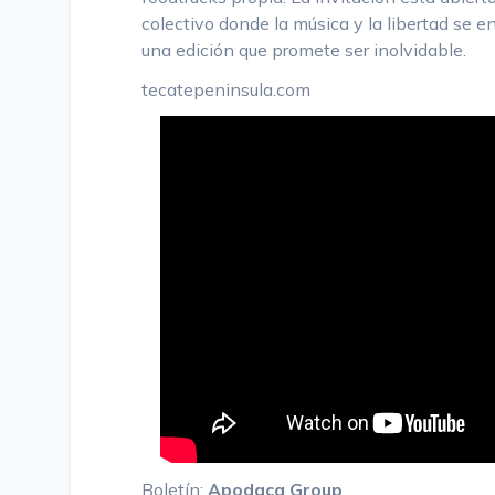
colectivo donde la música y la libertad se e
una edición que promete ser inolvidable.
tecatepeninsula.com
Boletín:
Apodaca Group