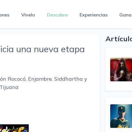
ones
Vívelo
Descubre
Experiencias
Gana
Artícul
nicia una nueva etapa
teón Rococó, Enjambre, Siddhartha y
 Tijuana