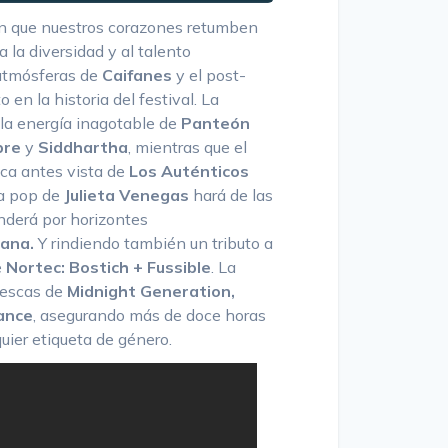
rán que nuestros corazones retumben
a la diversidad y al talento
 atmósferas de
Caifanes
y el post-
 en la historia del festival. La
 la energía inagotable de
Panteón
bre
y
Siddhartha
, mientras que el
nca antes vista de
Los Auténticos
ía pop de
Julieta Venegas
hará de las
enderá por horizontes
ana.
Y rindiendo también un tributo a
e
Nortec: Bostich + Fussible
. La
rescas de
Midnight Generation,
cance
, asegurando más de doce horas
uier etiqueta de género.