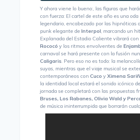
Y ahora viene lo bueno:, las figuras que ha
con fuerza: El cartel de este año es una oda 
legendario, encabezado por las hipnóticas
punk elegante de
Interpol
, marcando un hito
Explanada del Estadio Caliente vibrará con
Rococó
y los ritmos envolventes de
Enjam
carnaval se hará presente con la fusión nu
Caligaris
. Pero eso no es todo: la melancol
suyas, mientras que el viaje musical se ext
contemporáneos con
Cuco
y
Ximena Sariñ
la identidad local estará el sonido icónico d
jornada se completará con las propuestas f
Bruses, Los Rabanes, Olivia Wald y Per
de música ininterrumpida que borrarán cualq