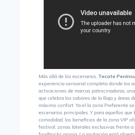
Más allá de los escenarios,
Tecate Penínsu
experiencia sensorial completa donde los a
activaciones de marcas patrocinadoras, una
que celebra los sabores de la Baja y áreas 
máximo confort. Ya el la zona Preferente se 
escenarios principales. Y para aquellos que 
comodidad, los beneficios de la zona VIP ofr
festival, zonas laterales exclusivas frente a
foodtrucks propia. La invitación está abierta