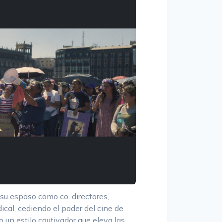
 su esposo como co-directores,
ical, cediendo el poder del cine de
o un estilo cautivador que eleva las