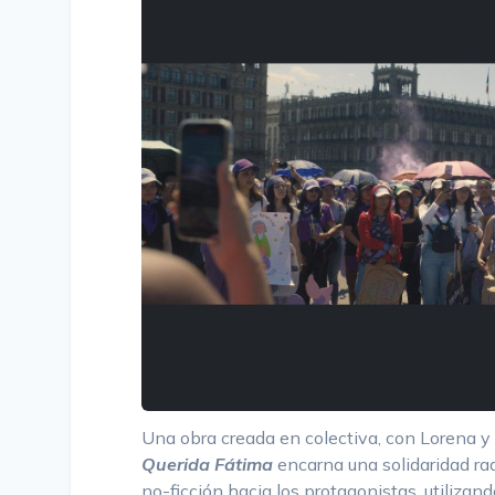
Una obra creada en colectiva, con Lorena y
Querida Fátima
encarna una solidaridad rad
no-ficción hacia los protagonistas, utilizand