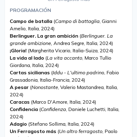
PROGRAMACIÓN
Campo de batalla
(
Campo di battaglia
, Gianni
Amelio, Italia, 2024)
Berlinguer. La gran ambición
(
Berlinguer. La
grande ambizione,
Andrea Segre, Italia, 2024)
¡Gloria!
(Margherita Vicario, Italia-Suiza, 2024)
La vida al lado
(
La vita accanto
, Marco Tullio
Giordana, Italia, 2024)
Cartas sicilianas
(
Iddu - L'ultimo padrin
o
,
Fabio
Grassadonia, Italia-Francia, 2024)
A pesar
(
Nonostante
, Valerio Mastandrea, Italia,
2024)
Caracas
(Marco D'Amore, Italia, 2024)
Confidencia
(
Confidenza
, Daniele Luchetti, Italia,
2024)
Adagio
(Stefano Sollima, Italia, 2024)
Un Ferragosto más
(
Un altro ferragosto
, Paolo