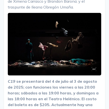
de Ximena Carrasco y Brandon Barona; y el
traspunte de Ileana Obregón Umaña.
C19
se presentará del 4 de julio al 3 de agosto
de 2025; con funciones los viernes a las 20:00
horas; sábados a las 19:00 horas, y domingos a
las 18:00 horas en el Teatro Helénico. El costo
del boleto es de $205. Actualmente hay una