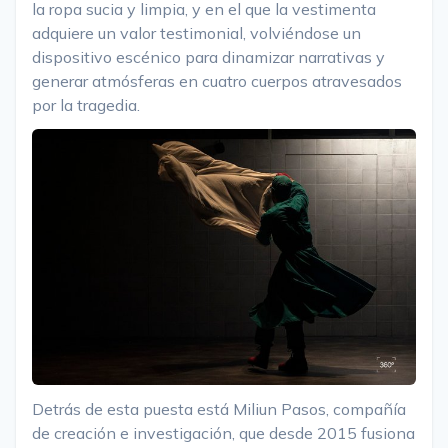
la ropa sucia y limpia, y en el que la vestimenta
adquiere un valor testimonial, volviéndose un
dispositivo escénico para dinamizar narrativas y
generar atmósferas en cuatro cuerpos atravesados
por la tragedia.
Detrás de esta puesta está Miliun Pasos, compañía
de creación e investigación, que desde 2015 fusiona