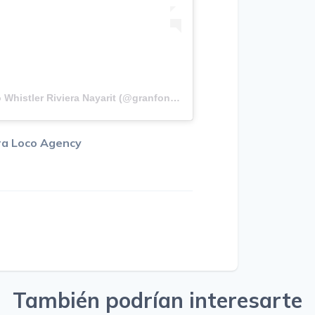
Una publicación compartida por Gran Fondo Whistler Riviera Nayarit (@granfondowhistlernayarit)
ra Loco Agency
También podrían interesarte