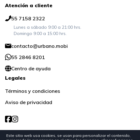
Atención a cliente
55 7158 2322
Lunes a sábado 9:00 a 21:00 hrs.
Domingo 9:00 a 15:00 hrs.
contacto@urbano.mobi
55 2846 8201
Centro de ayuda
Legales
Términos y condiciones
Aviso de privacidad
Aguiar y Seijas número 76, Colonia Lomas-Virreyes, Alcaldía Miguel
Este sitio web usa cookies, se usan para personalizar el contenido,
Hidalgo, Ciudad de México, C.P. 11000, México.