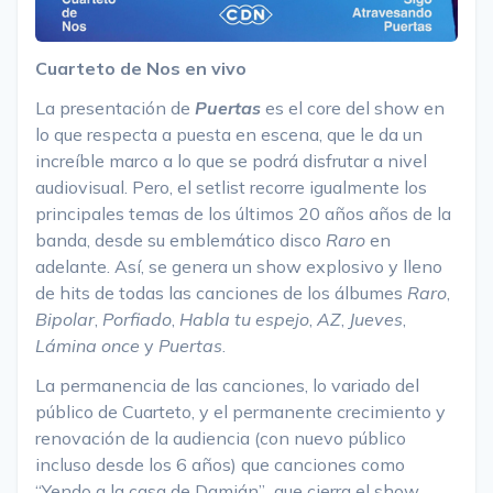
Cuarteto de Nos en vivo
La presentación de
Puertas
es el core del show en
lo que respecta a puesta en escena, que le da un
increíble marco a lo que se podrá disfrutar a nivel
audiovisual. Pero, el setlist recorre igualmente los
principales temas de los últimos 20 años años de la
banda, desde su emblemático disco
Raro
en
adelante. Así, se genera un show explosivo y lleno
de hits de todas las canciones de los álbumes
Raro
,
Bipolar
,
Porfiado
,
Habla tu espejo
,
AZ
,
Jueves
,
Lámina once
y
Puertas
.
La permanencia de las canciones, lo variado del
público de Cuarteto, y el permanente crecimiento y
renovación de la audiencia (con nuevo público
incluso desde los 6 años) que canciones como
“Yendo a la casa de Damián”
,
que cierra el show,