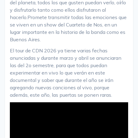
del planeta, todos los que gusten puedan verlo, oírlo
y disfrutarlo tanto como ellos disfrutaron al
hacerlo.
Promete transmitir todas las emociones que
se viven en un show del Cuarteto de Nos, en un
lugar importante en la historia de la banda como es
Buenos Aires.
El tour de CDN 2026 ya tiene varias fechas
anunciadas y durante marzo y abril se anunciaran
las del 2o semestre, para que todos puedan
experimentar en vivo lo que verán en este
documental y saber que durante el año se irán
agregando nuevas canciones al vivo, porque
además, este año, las puertas se ponen raras.