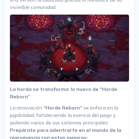
increíble comunidad.
La horda se transforma: lo nuevo de “Horde
Reborn”
La renovación
“Horde Reborn”
se enfoca en la
jugabilidad, fortaleciendo la esencia del juego y
puliendo varios de sus sistemas principales.
Prepárate para adentrarte en el mundo de la
nigromancia con estas mejoras: