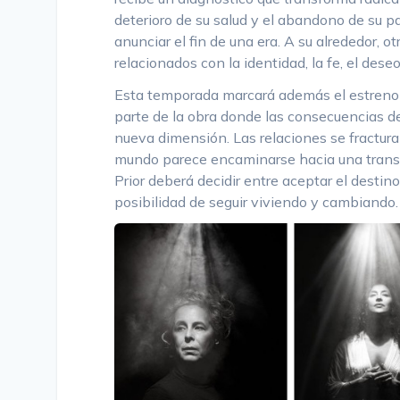
deterioro de su salud y el abandono de su p
anunciar el fin de una era. A su alrededor, o
relacionados con la identidad, la fe, el deseo
Esta temporada marcará además el estren
parte de la obra donde las consecuencias 
nueva dimensión. Las relaciones se fractura
mundo parece encaminarse hacia una transfo
Prior deberá decidir entre aceptar el destin
posibilidad de seguir viviendo y cambiando.