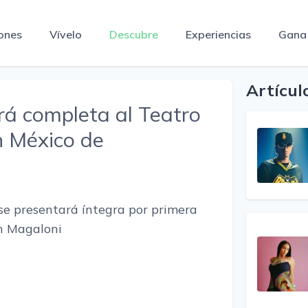
ones
Vívelo
Descubre
Experiencias
Gana
Artícul
rá completa al Teatro
n México de
e presentará íntegra por primera
an Magaloni