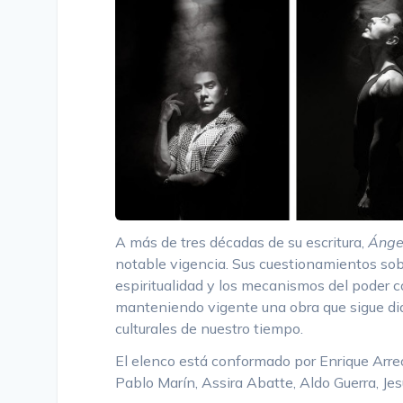
A más de tres décadas de su escritura,
Ánge
notable vigencia. Sus cuestionamientos sobre
espiritualidad y los mecanismos del poder 
manteniendo vigente una obra que sigue dia
culturales de nuestro tiempo.
El elenco está conformado por Enrique Arreol
Pablo Marín, Assira Abatte, Aldo Guerra, J