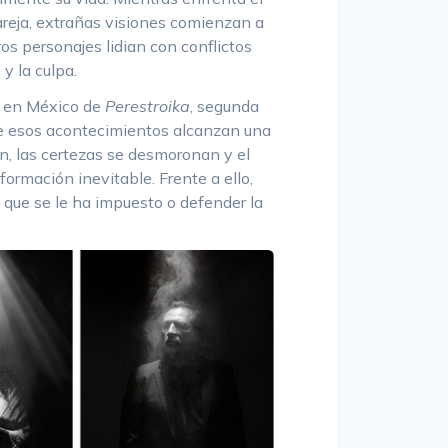
areja, extrañas visiones comienzan a
tros personajes lidian con conflictos
 y la culpa.
o en México de
Perestroika
, segunda
de esos acontecimientos alcanzan una
n, las certezas se desmoronan y el
rmación inevitable. Frente a ello,
o que se le ha impuesto o defender la