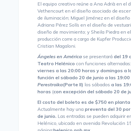
El equipo creativo reúne a Ana Adrià en el 
Vethencourt en el diseño asociado de escen
de iluminación; Miguel Jiménez en el diseño
Adriana Pérez Solís en el diseño de vestuari
diseño de movimiento; y Sheila Piedra en e
producción corre a cargo de Kupfer Producc
Cristian Magaloni.
Ángeles en América
se presentará
del 19 d
Teatro Helénico
con funciones alternadas
viernes a las 20:00 horas y domingos a l
función el sábado 20 de junio a las 19:00
Perestroika
(Parte II)
los sábados
a las 19
horas
(
con excepción del sábado 20 de j
El costo del boleto es de $750 en planta
Actualmente hay una
preventa del 30 por
de junio.
Las entradas se pueden adquirir en 
Helénico, ubicado en avenida Revolución 15
página:
helenico.gob.mx
.