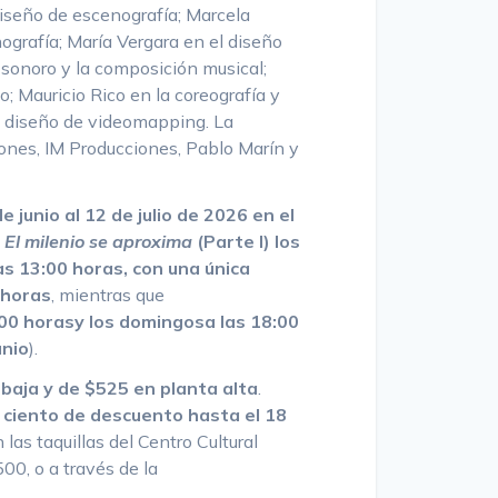
diseño de escenografía; Marcela
ografía; María Vergara en el diseño
 sonoro y la composición musical;
o; Mauricio Rico en la coreografía y
l diseño de videomapping. La
iones, IM Producciones, Pablo Marín y
e junio al 12 de julio de 2026 en el
:
El milenio se aproxima
(Parte I) los
as 13:00 horas, con una única
 horas
, mientras que
:00 horas
y los domingos
a las 18:00
unio
).
 baja y de $525 en planta alta
.
 ciento de descuento hasta el 18
las taquillas del Centro Cultural
00, o a través de la