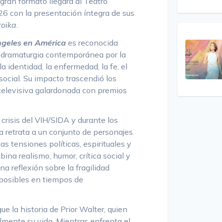
gran formato llegará al Teatro
026 con la presentación íntegra de sus
roika
.
geles en América
es reconocida
 dramaturgia contemporánea por la
 identidad, la enfermedad, la fe, el
 social. Su impacto trascendió los
televisiva galardonada con premios
crisis del VIH/SIDA y durante los
a retrata a un conjunto de personajes
s tensiones políticas, espirituales y
ina realismo, humor, crítica social y
a reflexión sobre la fragilidad
 posibles en tiempos de
igue la historia de Prior Walter, quien
lmente su vida. Mientras enfrenta el