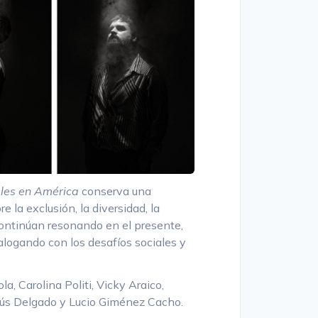
les en América
conserva una
 la exclusión, la diversidad, la
continúan resonando en el presente,
logando con los desafíos sociales y
a, Carolina Politi, Vicky Araico,
esús Delgado y Lucio Giménez Cacho.