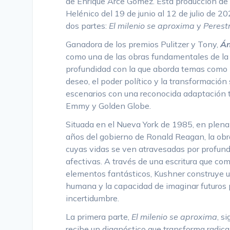
de Enrique Arce Gómez. Esta producción de 
Helénico del 19 de junio al 12 de julio de 2
dos partes:
El milenio se aproxima
y
Perest
Ganadora de los premios Pulitzer y Tony,
Án
como una de las obras fundamentales de la
profundidad con la que aborda temas como la
deseo, el poder político y la transformación
escenarios con una reconocida adaptación 
Emmy y Golden Globe.
Situada en el Nueva York de 1985, en plena 
años del gobierno de Ronald Reagan, la obr
cuyas vidas se ven atravesadas por profunda
afectivas. A través de una escritura que comb
elementos fantásticos, Kushner construye un
humana y la capacidad de imaginar futuros
incertidumbre.
La primera parte,
El milenio se aproxima
, s
recibe un diagnóstico que transforma radica