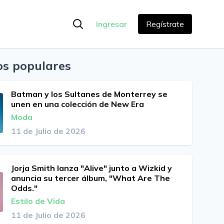
Ingresar
Regístrate
os populares
Batman y los Sultanes de Monterrey se
unen en una colección de New Era
Moda
11 de Julio de 2026
Jorja Smith lanza "Alive" junto a Wizkid y
anuncia su tercer álbum, "What Are The
Odds."
Estilo de Vida
11 de Julio de 2026